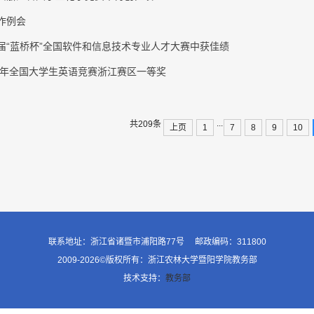
作例会
届“蓝桥杯”全国软件和信息技术专业人才大赛中获佳绩
18年全国大学生英语竞赛浙江赛区一等奖
...
共209条
上页
1
7
8
9
10
联系地址：浙江省诸暨市浦阳路77号 邮政编码：311800
2009-2026©版权所有：浙江农林大学暨阳学院教务部
技术支持：
教务部