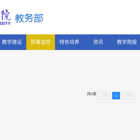
教学建设
质量监控
特色培养
资讯
教学简报
共0条
上页
1
下页