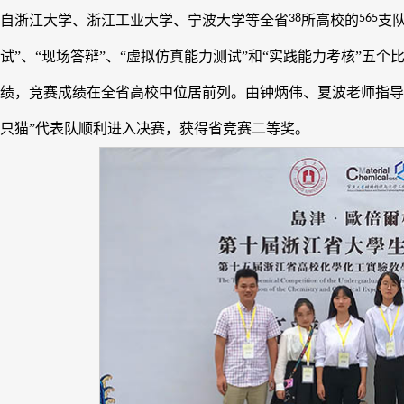
38
565
自浙江大学、浙江工业大学、宁波大学等全省
所高校的
支
试”、“现场答辩”、“虚拟仿真能力测试”和“实践能力考核”五
绩，竞赛成绩在全省高校中位居前列。由钟炳伟、夏波老师指导
只猫”代表队顺利进入决赛，获得省竞赛二等奖。